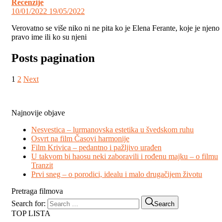
Recenzije
10/01/2022
19/05/2022
Verovatno se više niko ni ne pita ko je Elena Ferante, koje je njeno
pravo ime ili ko su njeni
Posts pagination
1
2
Next
Najnovije objave
Nesvestica – lurmanovska estetika u švedskom ruhu
Osvrt na film Časovi harmonije
Film Krivica – pedantno i pažljivo urađen
U takvom bi haosu neki zaboravili i rođenu majku – o filmu
Tranzit
Prvi sneg – o porodici, idealu i malo drugačijem životu
Pretraga filmova
Search for:
Search
TOP LISTA