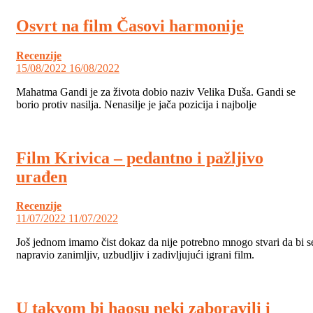
Osvrt na film Časovi harmonije
Recenzije
15/08/2022
16/08/2022
Mahatma Gandi je za života dobio naziv Velika Duša. Gandi se
borio protiv nasilja. Nenasilje je jača pozicija i najbolje
Film Krivica – pedantno i pažljivo
urađen
Recenzije
11/07/2022
11/07/2022
Još jednom imamo čist dokaz da nije potrebno mnogo stvari da bi s
napravio zanimljiv, uzbudljiv i zadivljujući igrani film.
U takvom bi haosu neki zaboravili i