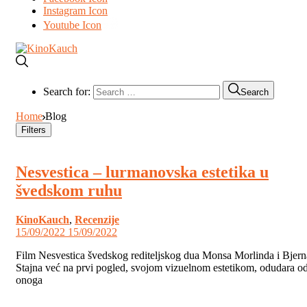
Instagram Icon
Youtube Icon
Search for:
Search
Home
Blog
Filters
Nesvestica – lurmanovska estetika u
švedskom ruhu
KinoKauch
,
Recenzije
15/09/2022
15/09/2022
Film Nesvestica švedskog rediteljskog dua Monsa Morlinda i Bjern
Stajna već na prvi pogled, svojom vizuelnom estetikom, odudara o
onoga