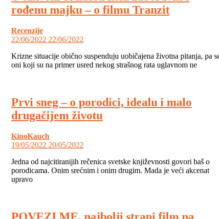
rođenu majku – o filmu Tranzit
Recenzije
22/06/2022
22/06/2022
Krizne situacije obično suspenduju uobičajena životna pitanja, pa s
oni koji su na primer usred nekog strašnog rata uglavnom ne
Prvi sneg – o porodici, idealu i malo
drugačijem životu
KinoKauch
19/05/2022
20/05/2022
Jedna od najcitiranijih rečenica svetske književnosti govori baš o
porodicama. Onim srećnim i onim drugim. Mada je veći akcenat
upravo
POVEZI ME, najbolji strani film na