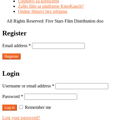
Uputstvo za korišćenje
Zašto film sa platforme KinoKauch?
Online filmovi bez reklama
All Rights Reserved: Five Stars Film Distribution doo
Register
Email address
*
Register
Login
Username or email address
*
Password
*
Remember me
Log in
Lost your password?