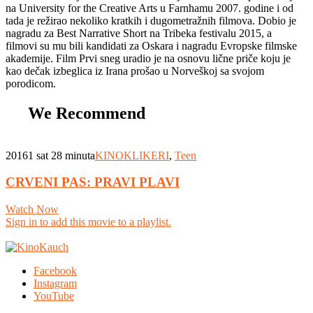
na University for the Creative Arts u Farnhamu 2007. godine i od
tada je režirao nekoliko kratkih i dugometražnih filmova. Dobio je
nagradu za Best Narrative Short na Tribeka festivalu 2015, a
filmovi su mu bili kandidati za Oskara i nagradu Evropske filmske
akademije. Film Prvi sneg uradio je na osnovu lične priče koju je
kao dečak izbeglica iz Irana prošao u Norveškoj sa svojom
porodicom.
We Recommend
2016
1 sat 28 minuta
KINOKLIKERI
,
Teen
CRVENI PAS: PRAVI PLAVI
Watch Now
Sign in to add this movie to a playlist.
Facebook
Instagram
YouTube