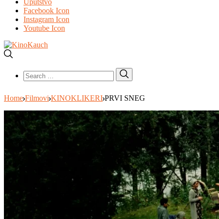
Uputstvo
Facebook Icon
Instagram Icon
Youtube Icon
Search
Search
for:
Home
Filmovi
KINOKLIKERI
PRVI SNEG