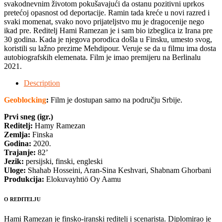
svakodnevnim životom pokušavajući da ostanu pozitivni uprkos
pretećoj opasnost od deportacije. Ramin tada kreće u novi razred i
svaki momenat, svako novo prijateljstvo mu je dragocenije nego
ikad pre. Reditelj Hami Ramezan je i sam bio izbeglica iz Irana pre
30 godina. Kada je njegova porodica došla u Finsku, umesto svog,
koristili su lažno prezime Mehdipour. Veruje se da u filmu ima dosta
autobiografskih elemenata. Film je imao premijeru na Berlinalu
2021.
Description
Geoblocking
:
Film je dostupan samo na području Srbije.
Prvi sneg (igr.)
Reditelj:
Hamy Ramezan
Zemlja:
Finska
Godina:
2020.
Trajanje:
82’
Jezik:
persijski, finski, engleski
Uloge:
Shahab Hosseini, Aran-Sina Keshvari, Shabnam Ghorbani
Produkcija:
Elokuvayhtiö Oy Aamu
O REDITELJU
Hami Ramezan je finsko-iranski reditelj i scenarista. Diplomirao je