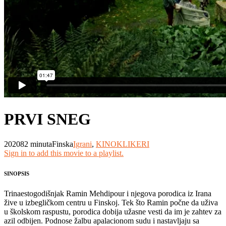
PRVI SNEG
2020
82 minuta
Finska
Igrani
,
KINOKLIKERI
Sign in to add this movie to a playlist.
SINOPSIS
Trinaestogodišnjak Ramin Mehdipour i njegova porodica iz Irana
žive u izbegličkom centru u Finskoj. Tek što Ramin počne da uživa
u školskom raspustu, porodica dobija užasne vesti da im je zahtev za
azil odbijen. Podnose žalbu apalacionom sudu i nastavljaju sa