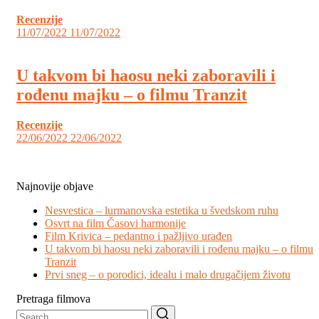
Recenzije
11/07/2022
11/07/2022
U takvom bi haosu neki zaboravili i
rođenu majku – o filmu Tranzit
Recenzije
22/06/2022
22/06/2022
Najnovije objave
Nesvestica – lurmanovska estetika u švedskom ruhu
Osvrt na film Časovi harmonije
Film Krivica – pedantno i pažljivo urađen
U takvom bi haosu neki zaboravili i rođenu majku – o filmu
Tranzit
Prvi sneg – o porodici, idealu i malo drugačijem životu
Pretraga filmova
Search
Search