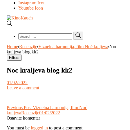
Instagram Icon
Youtube Icon
Search
Search
for:
Home
Recenzije
Vizuelna harmonija, film Noć kraljeva
Noc
kraljeva blog kk2
Filters
Noc kraljeva blog kk2
01/02/2022
Leave a comment
Post
Previous Post
Vizuelna harmonija, film Noć
kraljeva
Recenzije
01/02/2022
navigation
Ostavite komentar
You must be
logged in
to post a comment.