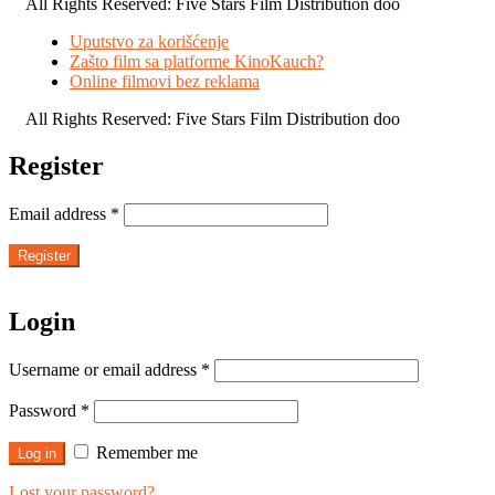
All Rights Reserved: Five Stars Film Distribution doo
Uputstvo za korišćenje
Zašto film sa platforme KinoKauch?
Online filmovi bez reklama
All Rights Reserved: Five Stars Film Distribution doo
Register
Email address
*
Register
Login
Username or email address
*
Password
*
Remember me
Log in
Lost your password?