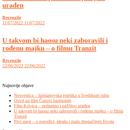
urađen
Recenzije
11/07/2022
11/07/2022
U takvom bi haosu neki zaboravili i
rođenu majku – o filmu Tranzit
Recenzije
22/06/2022
22/06/2022
Najnovije objave
Nesvestica – lurmanovska estetika u švedskom ruhu
Osvrt na film Časovi harmonije
Film Krivica – pedantno i pažljivo urađen
U takvom bi haosu neki zaboravili i rođenu majku – o filmu
Tranzit
Prvi sneg – o porodici, idealu i malo drugačijem životu