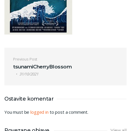
Post navigation
Previous Post
tsunamiCherryBlossom
31/10/2021
Ostavite komentar
You must be
logged in
to post a comment.
Povezane objave
View all