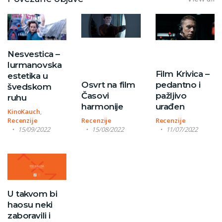
Nesvestica –
lurmanovska
Film Krivica –
estetika u
Osvrt na film
pedantno i
švedskom
Časovi
pažljivo
ruhu
harmonije
urađen
KinoKauch
,
Recenzije
Recenzije
Recenzije
15/09/2022
15/08/2022
11/07/2022
U takvom bi
haosu neki
zaboravili i