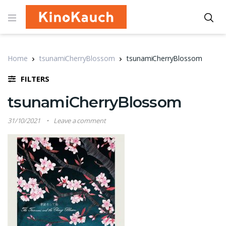
Home
tsunamiCherryBlossom
tsunamiCherryBlossom
FILTERS
tsunamiCherryBlossom
31/10/2021
Leave a comment