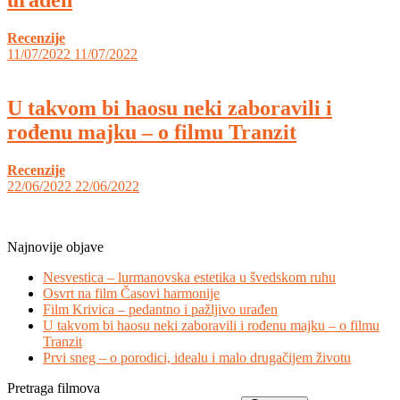
Recenzije
11/07/2022
11/07/2022
U takvom bi haosu neki zaboravili i
rođenu majku – o filmu Tranzit
Recenzije
22/06/2022
22/06/2022
Najnovije objave
Nesvestica – lurmanovska estetika u švedskom ruhu
Osvrt na film Časovi harmonije
Film Krivica – pedantno i pažljivo urađen
U takvom bi haosu neki zaboravili i rođenu majku – o filmu
Tranzit
Prvi sneg – o porodici, idealu i malo drugačijem životu
Pretraga filmova