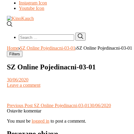
Instagram Icon
Youtube Icon
Search
Search
for:
Home
SZ Online Pojedinacni-03-01
SZ Online Pojedinacni-03-01
Filters
SZ Online Pojedinacni-03-01
30/06/2020
Leave a comment
Post
Previous Post
SZ Online Pojedinacni-03-01
30/06/2020
Ostavite komentar
navigation
You must be
logged in
to post a comment.
Povezane objave