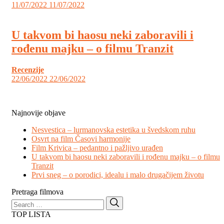
11/07/2022
11/07/2022
U takvom bi haosu neki zaboravili i
rođenu majku – o filmu Tranzit
Recenzije
22/06/2022
22/06/2022
Najnovije objave
Nesvestica – lurmanovska estetika u švedskom ruhu
Osvrt na film Časovi harmonije
Film Krivica – pedantno i pažljivo urađen
U takvom bi haosu neki zaboravili i rođenu majku – o filmu
Tranzit
Prvi sneg – o porodici, idealu i malo drugačijem životu
Pretraga filmova
Search
Search
for:
TOP LISTA