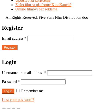
Uputstvo za korišćenje
Zašto film sa platforme KinoKauch?
Online filmovi bez reklama
All Rights Reserved: Five Stars Film Distribution doo
Register
Email address
*
Register
Login
Username or email address
*
Password
*
Remember me
Log in
Lost your password?