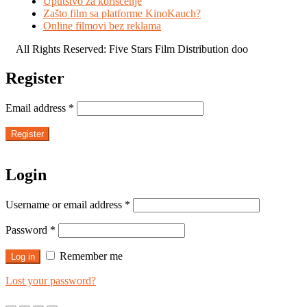
Uputstvo za korišćenje
Zašto film sa platforme KinoKauch?
Online filmovi bez reklama
All Rights Reserved: Five Stars Film Distribution doo
Register
Email address
*
Register
Login
Username or email address
*
Password
*
Remember me
Log in
Lost your password?