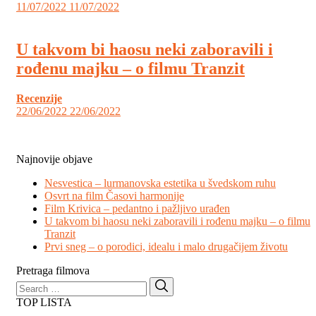
11/07/2022
11/07/2022
U takvom bi haosu neki zaboravili i
rođenu majku – o filmu Tranzit
Recenzije
22/06/2022
22/06/2022
Najnovije objave
Nesvestica – lurmanovska estetika u švedskom ruhu
Osvrt na film Časovi harmonije
Film Krivica – pedantno i pažljivo urađen
U takvom bi haosu neki zaboravili i rođenu majku – o filmu
Tranzit
Prvi sneg – o porodici, idealu i malo drugačijem životu
Pretraga filmova
Search
Search
for:
TOP LISTA