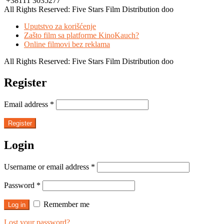
+38111 3035277
All Rights Reserved: Five Stars Film Distribution doo
Uputstvo za korišćenje
Zašto film sa platforme KinoKauch?
Online filmovi bez reklama
All Rights Reserved: Five Stars Film Distribution doo
Register
Email address
*
Register
Login
Username or email address
*
Password
*
Remember me
Log in
Lost your password?