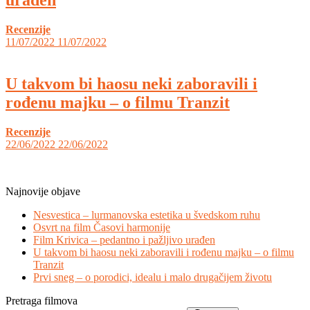
Recenzije
11/07/2022
11/07/2022
U takvom bi haosu neki zaboravili i
rođenu majku – o filmu Tranzit
Recenzije
22/06/2022
22/06/2022
Najnovije objave
Nesvestica – lurmanovska estetika u švedskom ruhu
Osvrt na film Časovi harmonije
Film Krivica – pedantno i pažljivo urađen
U takvom bi haosu neki zaboravili i rođenu majku – o filmu
Tranzit
Prvi sneg – o porodici, idealu i malo drugačijem životu
Pretraga filmova