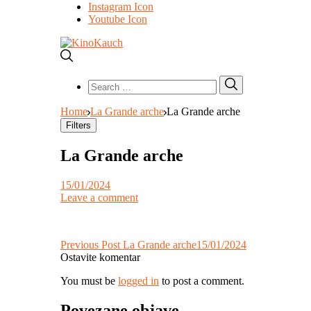
Instagram Icon
Youtube Icon
Search
Search
for:
Home
La Grande arche
La Grande arche
Filters
La Grande arche
15/01/2024
Leave a comment
Post
Previous Post
La Grande arche
15/01/2024
Ostavite komentar
navigation
You must be
logged in
to post a comment.
Povezane objave