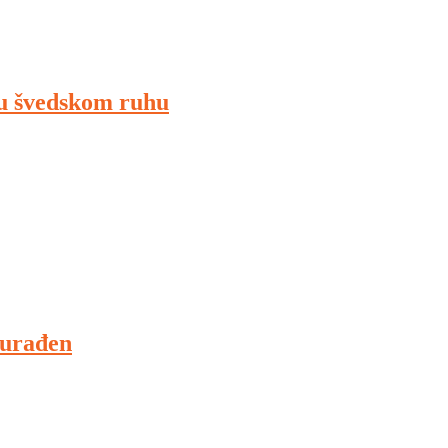
 u švedskom ruhu
 urađen