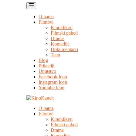
O nama
Filmovi
Kinoklikeri
Filmski paketi
Drame
Komedije
Dokumentarci
Teen
Blog
Prijatelji
Uputstvo
Facebook Icon
Instagram Icon
Youtube Icon
O nama
Filmovi
Kinoklikeri
Filmski paketi
Drame
Komedije