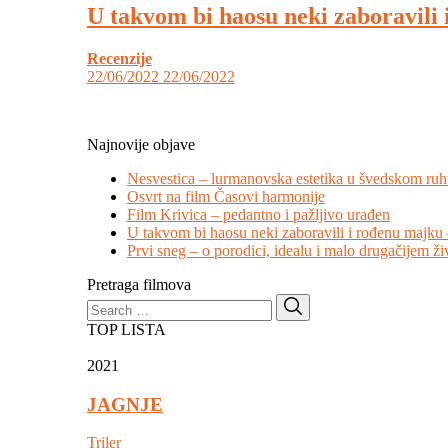
U takvom bi haosu neki zaboravili 
Recenzije
22/06/2022
22/06/2022
Najnovije objave
Nesvestica – lurmanovska estetika u švedskom ru
Osvrt na film Časovi harmonije
Film Krivica – pedantno i pažljivo urađen
U takvom bi haosu neki zaboravili i rođenu majku 
Prvi sneg – o porodici, idealu i malo drugačijem ži
Pretraga filmova
Search
Search
for:
TOP LISTA
2021
JAGNJE
Triler