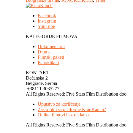
Biografska drama
,
KINOKLIKERI
,
Triler
Facebook
Instagram
YouTube
KATEGORIJE FILMOVA
Dokumentarni
Drama
Filmski paketi
Kinoklikeri
KONTAKT
Dečanska 2
Belgrade, Serbia
+38111 3035277
All Rights Reserved: Five Stars Film Distribution doo
Uputstvo za korišćenje
Zašto film sa platforme KinoKauch?
Online filmovi bez reklama
All Rights Reserved: Five Stars Film Distribution doo