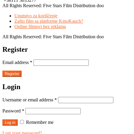
+38111 3035277
All Rights Reserved: Five Stars Film Distribution doo
Uputstvo za korišćenje
Zašto film sa platforme KinoKauch?
Online filmovi bez reklama
All Rights Reserved: Five Stars Film Distribution doo
Register
Email address
*
Register
Login
Username or email address
*
Password
*
Remember me
Log in
Lost your password?