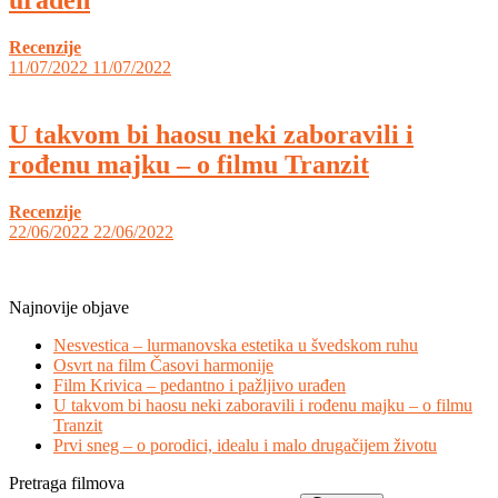
Recenzije
11/07/2022
11/07/2022
U takvom bi haosu neki zaboravili i
rođenu majku – o filmu Tranzit
Recenzije
22/06/2022
22/06/2022
Najnovije objave
Nesvestica – lurmanovska estetika u švedskom ruhu
Osvrt na film Časovi harmonije
Film Krivica – pedantno i pažljivo urađen
U takvom bi haosu neki zaboravili i rođenu majku – o filmu
Tranzit
Prvi sneg – o porodici, idealu i malo drugačijem životu
Pretraga filmova