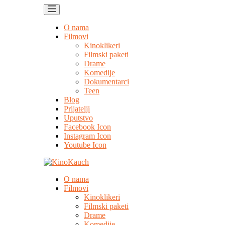
O nama
Filmovi
Kinoklikeri
Filmski paketi
Drame
Komedije
Dokumentarci
Teen
Blog
Prijatelji
Uputstvo
Facebook Icon
Instagram Icon
Youtube Icon
O nama
Filmovi
Kinoklikeri
Filmski paketi
Drame
Komedije