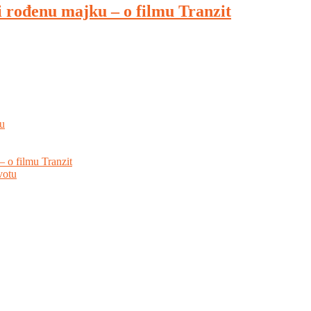
i rođenu majku – o filmu Tranzit
hu
– o filmu Tranzit
votu