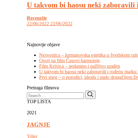
U takvom bi haosu neki zaboravili 
Recenzije
22/06/2022
22/06/2022
Najnovije objave
Nesvestica – lurmanovska estetika u švedskom ru
Osvrt na film Časovi harmonije
Film Krivica – pedantno i pažljivo urađen
U takvom bi haosu neki zaboravili i rođenu majku 
Prvi sneg – o porodici, idealu i malo drugačijem ži
Pretraga filmova
Search
Search
for:
TOP LISTA
2021
JAGNJE
Triler