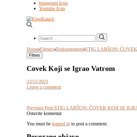
Instagram Icon
Youtube Icon
Search
Search
for:
Home
Filmovi
Dokumentarni
STIG LARŠON: ČOVEK
Filters
Covek Koji se Igrao Vatrom
23/11/2021
Leave a comment
Post
Previous Post
STIG LARŠON: ČOVEK KOJI SE IG
Ostavite komentar
navigation
You must be
logged in
to post a comment.
Povezane objave