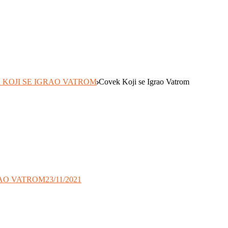
 KOJI SE IGRAO VATROM
Covek Koji se Igrao Vatrom
RAO VATROM
23/11/2021