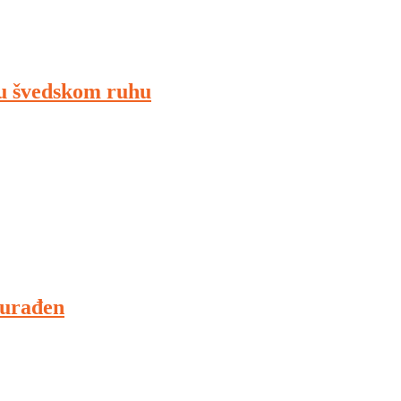
 u švedskom ruhu
 urađen