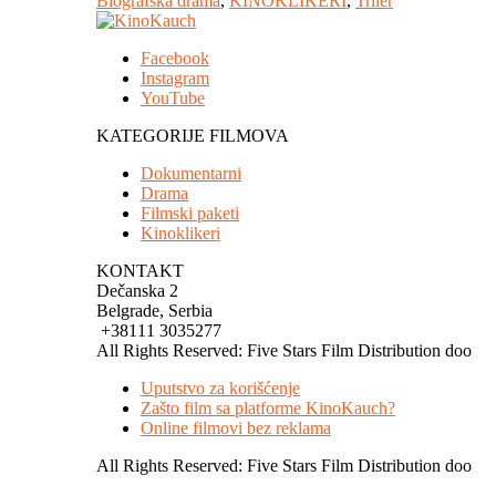
Biografska drama
,
KINOKLIKERI
,
Triler
Facebook
Instagram
YouTube
KATEGORIJE FILMOVA
Dokumentarni
Drama
Filmski paketi
Kinoklikeri
KONTAKT
Dečanska 2
Belgrade, Serbia
+38111 3035277
All Rights Reserved: Five Stars Film Distribution doo
Uputstvo za korišćenje
Zašto film sa platforme KinoKauch?
Online filmovi bez reklama
All Rights Reserved: Five Stars Film Distribution doo