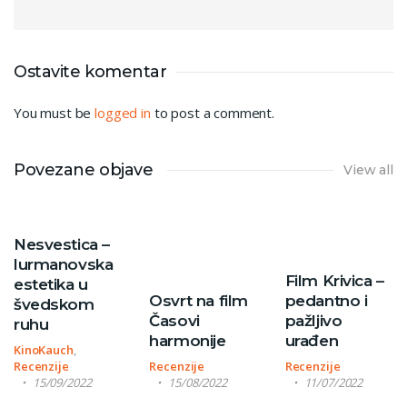
Ostavite komentar
You must be
logged in
to post a comment.
Povezane objave
View all
Nesvestica –
lurmanovska
Film Krivica –
estetika u
Osvrt na film
pedantno i
švedskom
Časovi
pažljivo
ruhu
harmonije
urađen
KinoKauch
,
Recenzije
Recenzije
Recenzije
15/09/2022
15/08/2022
11/07/2022