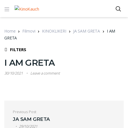
Home
Filmovi
KINOKLIKERI
JA SAM GRETA
I AM
GRETA
FILTERS
I AM GRETA
30/10/2021
Leave a comment
Post navigation
Previous Post
JA SAM GRETA
29/10/2021