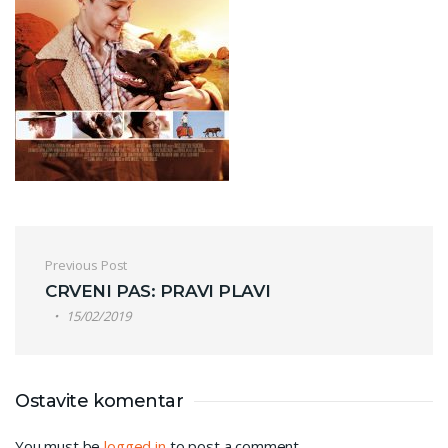
Post navigation
Previous Post
CRVENI PAS: PRAVI PLAVI
15/02/2019
Ostavite komentar
You must be
logged in
to post a comment.