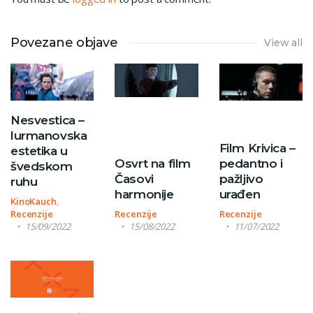
Povezane objave
View all
Nesvestica –
lurmanovska
Film Krivica –
estetika u
Osvrt na film
pedantno i
švedskom
Časovi
pažljivo
ruhu
harmonije
urađen
KinoKauch
,
Recenzije
Recenzije
Recenzije
15/09/2022
15/08/2022
11/07/2022