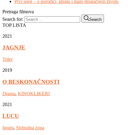
Prvi sneg – o porodici, idealu i malo drugačijem životu
Pretraga filmova
Search for:
Search
TOP LISTA
2021
JAGNJE
Triler
2019
O BESKONAČNOSTI
Drama
,
KINOKLIKERI
2021
LUCU
Igrani
,
Slobodna zona