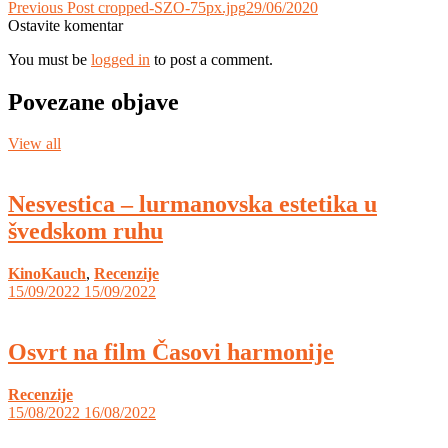
Previous Post
cropped-SZO-75px.jpg
29/06/2020
Ostavite komentar
You must be
logged in
to post a comment.
Povezane objave
View all
Nesvestica – lurmanovska estetika u
švedskom ruhu
KinoKauch
,
Recenzije
15/09/2022
15/09/2022
Osvrt na film Časovi harmonije
Recenzije
15/08/2022
16/08/2022