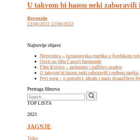
U takvom bi haosu neki zaboravili 
Recenzije
22/06/2022
22/06/2022
Najnovije objave
Nesvestica – lurmanovska estetika u švedskom ru
Osvrt na film Časovi harmonije
Film Krivica – pedantno i pažljivo urađen
U takvom bi haosu neki zaboravili i rođenu majku 
Prvi sneg – o porodici, idealu i malo drugačijem ži
Pretraga filmova
Search
Search
for:
TOP LISTA
2021
JAGNJE
Triler