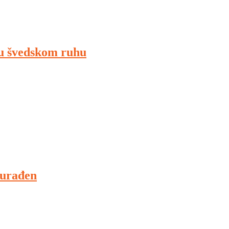
 u švedskom ruhu
 urađen