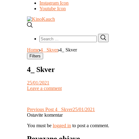
Instagram Icon
Youtube Icon
Search
Search
for:
Home
4_ Skver
4_ Skver
Filters
4_ Skver
25/01/2021
Leave a comment
Post
Previous Post
4_ Skver
25/01/2021
Ostavite komentar
navigation
You must be
logged in
to post a comment.
Povezane objave