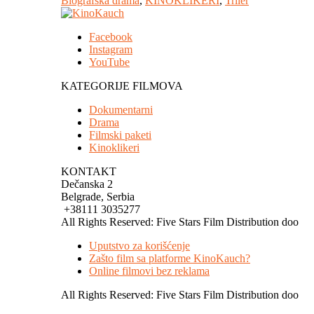
Biografska drama
,
KINOKLIKERI
,
Triler
Facebook
Instagram
YouTube
KATEGORIJE FILMOVA
Dokumentarni
Drama
Filmski paketi
Kinoklikeri
KONTAKT
Dečanska 2
Belgrade, Serbia
+38111 3035277
All Rights Reserved: Five Stars Film Distribution doo
Uputstvo za korišćenje
Zašto film sa platforme KinoKauch?
Online filmovi bez reklama
All Rights Reserved: Five Stars Film Distribution doo