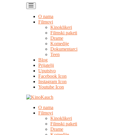
O nama
Filmovi
Kinoklikeri
Filmski paketi
Drame
Komedije
Dokumentarci
Teen
Blog
Prijatelji
Uputstvo
Facebook Icon
Instagram Icon
Youtube Icon
O nama
Filmovi
Kinoklikeri
Filmski paketi
Drame
Komedije