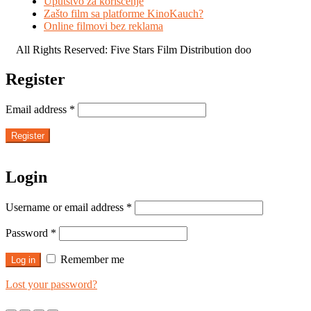
Uputstvo za korišćenje
Zašto film sa platforme KinoKauch?
Online filmovi bez reklama
All Rights Reserved: Five Stars Film Distribution doo
Register
Email address
*
Register
Login
Username or email address
*
Password
*
Remember me
Log in
Lost your password?