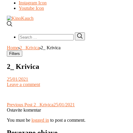
Instagram Icon
Youtube Icon
Search
Search
for:
Home
2_ Krivica
2_ Krivica
Filters
2_ Krivica
25/01/2021
Leave a comment
Post
Previous Post
2_ Krivica
25/01/2021
Ostavite komentar
navigation
You must be
logged in
to post a comment.
Povezane objave