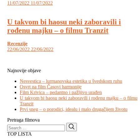
11/07/2022
11/07/2022
U takvom bi haosu neki zaboravili i
rođenu majku – o filmu Tranzit
Recenzije
22/06/2022
22/06/2022
Najnovije objave
Nesvestica – lurmanovska estetika u švedskom ruhu
Osvrt na film Časovi harmonije
Film Krivica – pedantno i pažljivo urađen
U takvom bi haosu neki zaboravili i rođenu majku – o filmu
Tranzit
Prvi sneg – o porodici, idealu i malo drugačijem životu
Pretraga filmova
Search
Search
for:
TOP LISTA