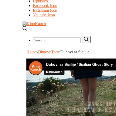
Uputstvo
Facebook Icon
Instagram Icon
Youtube Icon
Search
Search
for:
Home
Filmovi
Teen
Duhovi sa Sicilije