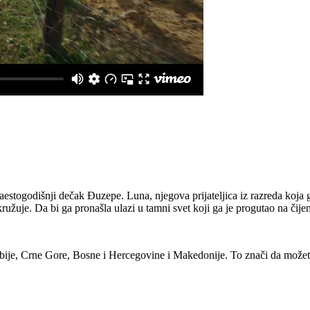
estogodišnji dečak Đuzepe. Luna, njegova prijateljica iz razreda koja g
kružuje. Da bi ga pronašla ulazi u tamni svet koji ga je progutao na čije
bije, Crne Gore, Bosne i Hercegovine i Makedonije. To znači da možet