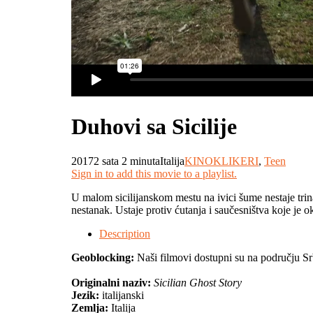
Duhovi sa Sicilije
2017
2 sata 2 minuta
Italija
KINOKLIKERI
,
Teen
Sign in to add this movie to a playlist.
U malom sicilijanskom mestu na ivici šume nestaje trina
nestanak. Ustaje protiv ćutanja i saučesništva koje je o
Description
Geoblocking:
Naši filmovi dostupni su na području Sr
Originalni naziv:
Sicilian Ghost Story
Jezik:
italijanski
Zemlja:
Italija