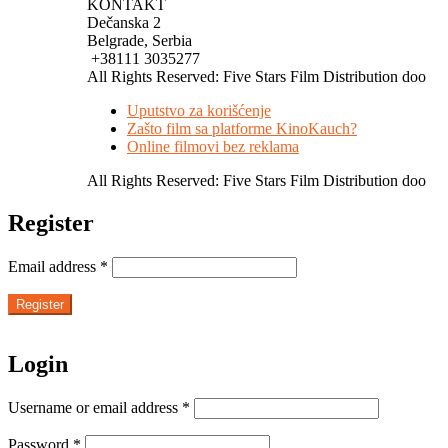
KONTAKT
Dečanska 2
Belgrade, Serbia
+38111 3035277
All Rights Reserved: Five Stars Film Distribution doo
Uputstvo za korišćenje
Zašto film sa platforme KinoKauch?
Online filmovi bez reklama
All Rights Reserved: Five Stars Film Distribution doo
Register
Email address
*
Register
Login
Username or email address
*
Password
*