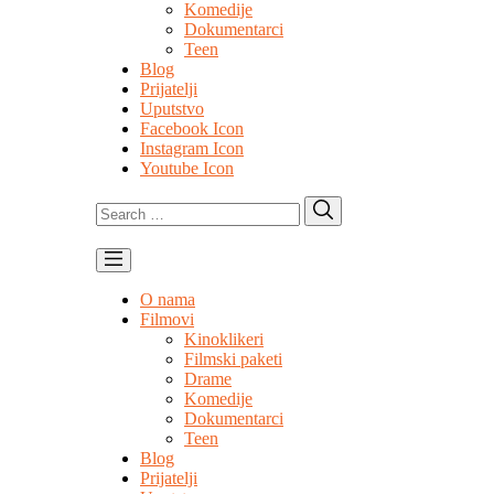
Komedije
Dokumentarci
Teen
Blog
Prijatelji
Uputstvo
Facebook Icon
Instagram Icon
Youtube Icon
Search
Search
for:
O nama
Filmovi
Kinoklikeri
Filmski paketi
Drame
Komedije
Dokumentarci
Teen
Blog
Prijatelji