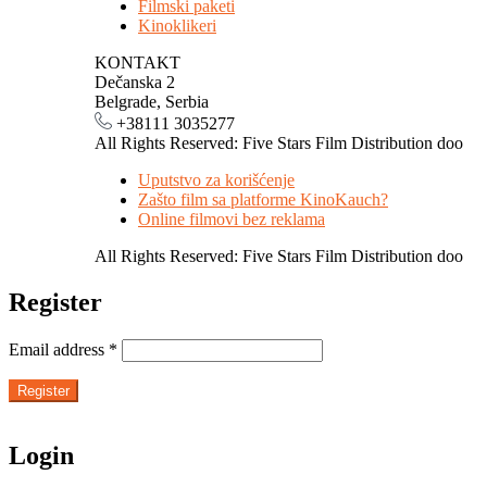
Filmski paketi
Kinoklikeri
KONTAKT
Dečanska 2
Belgrade, Serbia
+38111 3035277
All Rights Reserved: Five Stars Film Distribution doo
Uputstvo za korišćenje
Zašto film sa platforme KinoKauch?
Online filmovi bez reklama
All Rights Reserved: Five Stars Film Distribution doo
Register
Email address
*
Register
Login