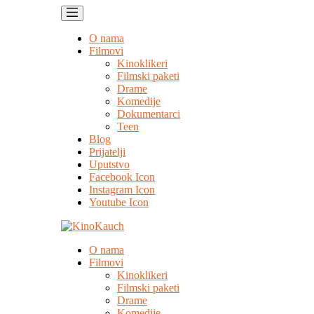
O nama
Filmovi
Kinoklikeri
Filmski paketi
Drame
Komedije
Dokumentarci
Teen
Blog
Prijatelji
Uputstvo
Facebook Icon
Instagram Icon
Youtube Icon
O nama
Filmovi
Kinoklikeri
Filmski paketi
Drame
Komedije