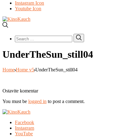
Instagram Icon
Youtube Icon
Search
Search
for:
UnderTheSun_still04
Home
Home v5
UnderTheSun_still04
Ostavite komentar
You must be
logged in
to post a comment.
Facebook
Instagram
YouTube