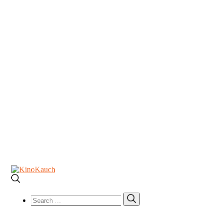
Search
Search
for: