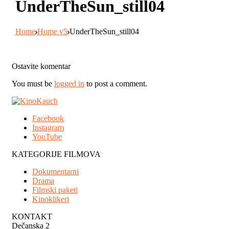
UnderTheSun_still04
Home
Home v5
UnderTheSun_still04
Ostavite komentar
You must be
logged in
to post a comment.
Facebook
Instagram
YouTube
KATEGORIJE FILMOVA
Dokumentarni
Drama
Filmski paketi
Kinoklikeri
KONTAKT
Dečanska 2